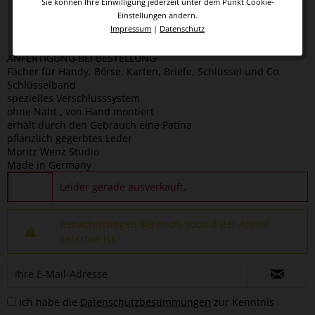
Sie können Ihre Einwilligung jederzeit unter dem Punkt Cookie-
Einstellungen ändern.
Impressum
|
Datenschutz
ANFERTIGUNG BEI BESTELLUNG
Fächer für Handy, Börse, Karten, Briefe, Schlüssel und Co.
Schlüsselband
spezielles Verschlusssystem
ohne Naht , von Hand montiert
erhält durch den Gebrauch eine Patina
pflanzlich gegerbtes Leder
Moritz Wenz Studio
Made in Germany
Leider gerade ausverkauft.
Benachrichtigen Sie mich, sobald der Artikel
lieferbar ist.
Ich habe die
Datenschutzbestimmungen
zur Kenntnis