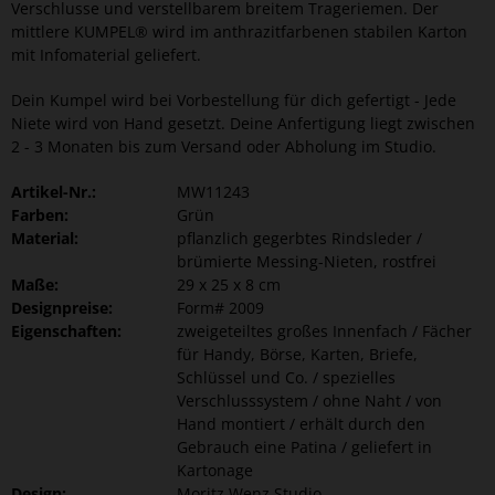
Verschlusse und verstellbarem breitem Trageriemen. Der
mittlere KUMPEL® wird im anthrazitfarbenen stabilen Karton
mit Infomaterial geliefert.
Dein Kumpel wird bei Vorbestellung für dich gefertigt - Jede
Niete wird von Hand gesetzt. Deine Anfertigung liegt zwischen
2 - 3 Monaten bis zum Versand oder Abholung im Studio.
Artikel-Nr.:
MW11243
Farben:
Grün
Material:
pflanzlich gegerbtes Rindsleder /
brümierte Messing-Nieten, rostfrei
Maße:
29 x 25 x 8 cm
Designpreise:
Form# 2009
Eigenschaften:
zweigeteiltes großes Innenfach / Fächer
für Handy, Börse, Karten, Briefe,
Schlüssel und Co. / spezielles
Verschlusssystem / ohne Naht / von
Hand montiert / erhält durch den
Gebrauch eine Patina / geliefert in
Kartonage
Design:
Moritz Wenz Studio