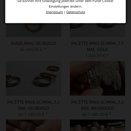
Sie können Ihre Einwilligung jederzeit unter dem Punkt Cookie-
Einstellungen ändern.
Impressum
|
Datenschutz
KUGELRING GELBGOLD
FACETTE RING SCHMAL 2,5
ab 940,00 € *
MM, GOLD
1.280,00 € *
FACETTE RING SCHMAL 3,2
FACETTE RING SCHMAL 3,2
MM, GELBGOLD
MM, WEISSGOLD
ab 1.580,00 € *
ab 1.580,00 € *