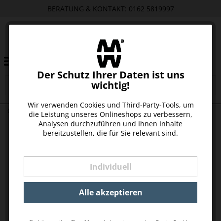
BERATUNG & KONTAKT: 0162 5819997
Der Schutz Ihrer Daten ist uns
wichtig!
Wir verwenden Cookies und Third-Party-Tools, um
GOLD
die Leistung unseres Onlineshops zu verbessern,
Analysen durchzuführen und Ihnen Inhalte
bereitzustellen, die für Sie relevant sind.
Individuell
Alle akzeptieren
KUGELRING ROSÉGOLD
KUGELRING WEISSGOLD
ab 990,00 € *
ab 990,00 € *