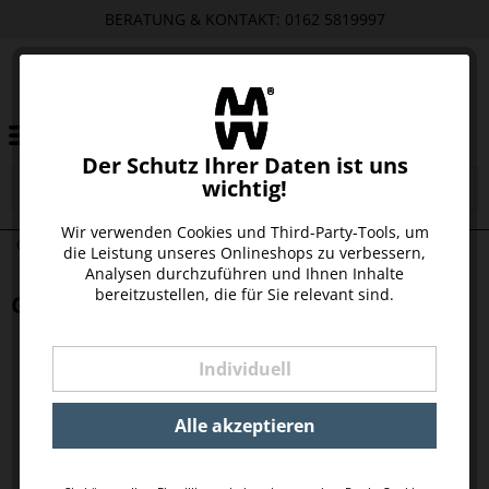
BERATUNG & KONTAKT: 0162 5819997
Der Schutz Ihrer Daten ist uns
wichtig!
Wir verwenden Cookies und Third-Party-Tools, um
GRETCHEN AM HAKEN SILBER 925
die Leistung unseres Onlineshops zu verbessern,
Analysen durchzuführen und Ihnen Inhalte
bereitzustellen, die für Sie relevant sind.
GRETCHEN AM HAKEN SILBER 925
Individuell
Alle akzeptieren