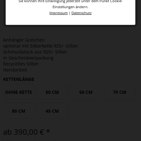
Sie können Ihre Einwilligung jederzeit unter dem Punkt Cookie-
Einstellungen ändern.
Impressum
|
Datenschutz
Anhänger Gretchen
optional mit Silberkette 925/- Silber
Schmuckstück aus 925/- Silber
In Geschenkverpackung
Recyceltes Silber
Handarbeit
KETTENLÄNGE
OHNE KETTE
50 CM
60 CM
70 CM
80 CM
45 CM
ab 390,00 € *