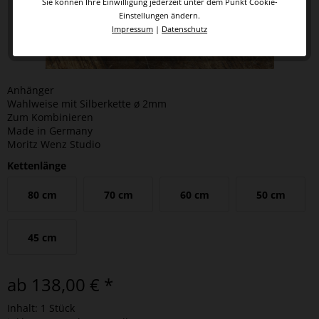
Sie können Ihre Einwilligung jederzeit unter dem Punkt Cookie-
Einstellungen ändern.
Impressum
|
Datenschutz
Anhänger
Wahlweise mit Silberkette ø 2mm
Zum Kombinieren
Made in Germany
Moritz Wenz Studio
Kettenlänge
80 cm
70 cm
60 cm
50 cm
45 cm
ab 138,00 € *
Inhalt:
1 Stück