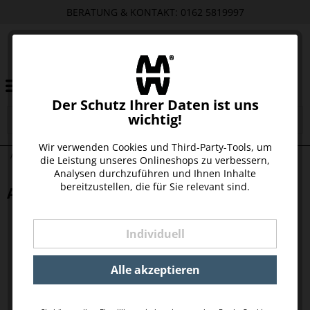
BERATUNG & KONTAKT: 0162 5819997
Der Schutz Ihrer Daten ist uns
wichtig!
Wir verwenden Cookies und Third-Party-Tools, um
ANKERANHÄNGER MIT KETTE SILBER
die Leistung unseres Onlineshops zu verbessern,
Analysen durchzuführen und Ihnen Inhalte
bereitzustellen, die für Sie relevant sind.
ANKERANHÄNGER MIT KETTE SILBER
Individuell
Alle akzeptieren