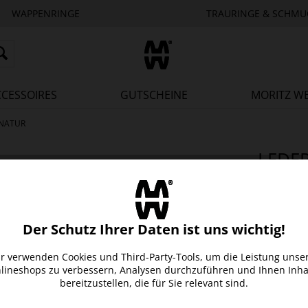
WAPPENRINGE
TRAURINGE & SCHMU
CCESSOIRES
GUTSCHEINE
MORITZ W
 NATUR
LEDE
Größe / U
XS = 18
Der Schutz Ihrer Daten ist uns wichtig!
r verwenden Cookies und Third-Party-Tools, um die Leistung unse
XL = 22
lineshops zu verbessern, Analysen durchzuführen und Ihnen Inha
bereitzustellen, die für Sie relevant sind.