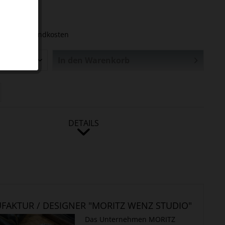
€ *
tück
.
zzgl. Versandkosten
In den
Warenkorb
DETAILS
FAKTUR / DESIGNER "MORITZ WENZ STUDIO"
Das Unternehmen MORITZ