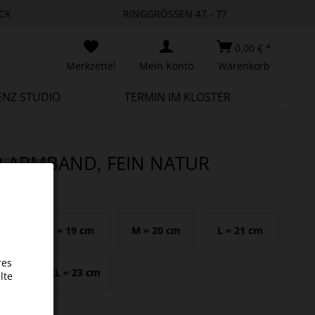
CK
RINGGRÖSSEN 47 - 77
0,00 € *
Merkzettel
Mein Konto
Warenkorb
ENZ STUDIO
TERMIN IM KLOSTER
R ARMBAND, FEIN NATUR
mfang
 cm
S = 19 cm
M = 20 cm
L = 21 cm
res
 cm
XXL = 23 cm
lte