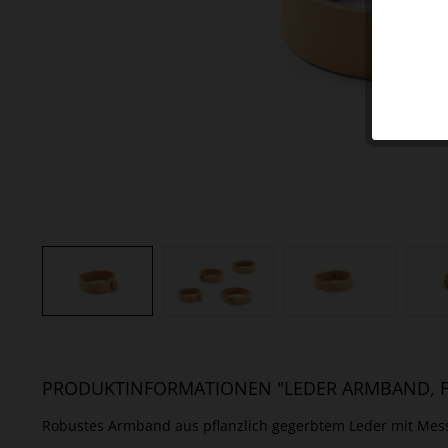
PRODUKTINFORMATIONEN "LEDER ARMBAND, F
Robustes Armband aus pflanzlich gegerbtem Leder mit Mes