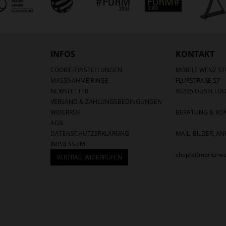
INFOS
KONTAKT
COOKIE-EINSTELLUNGEN
MORITZ WENZ ST
MASSNAHME RINGE
FLURSTRAßE 57
NEWSLETTER
40235 DÜSSELDO
VERSAND & ZAHLUNGSBEDINGUNGEN
WIDERRUF
BERATUNG & KON
AGB
DATENSCHUTZERKLÄRUNG
MAIL, BILDER, 
IMPRESSUM
shop(at)moritz-w
VERTRAG WIDERRUFEN