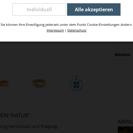
39,00 
Individuell
Alle akzeptieren
Inhalt:
1 S
inkl. MwSt
Sie können Ihre Einwilligung jederzeit unter dem Punkt Cookie-Einstellungen ändern.
Impressum
|
Datenschutz
Merken
EIN NATUR"
MANU
sing-Verschluss und Prägung.