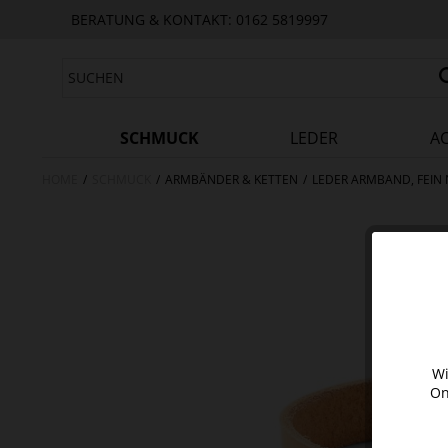
BERATUNG & KONTAKT: 0162 5819997
SCHMUCK
LEDER
A
HOME
/
SCHMUCK
/
ARMBÄNDER & KETTEN
/
LEDER ARMBAND, FEIN
Wi
On