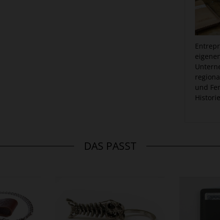
Entrepr
eigenen
Untern
regiona
und Fer
Histori
DAS PASST