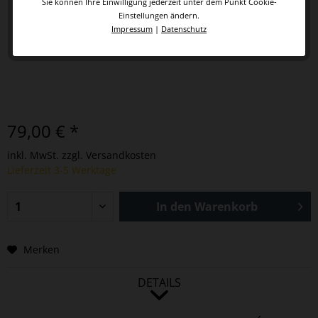
Sie können Ihre Einwilligung jederzeit unter dem Punkt Cookie-
Einstellungen ändern.
Impressum
|
Datenschutz
79,00 € *
inkl. MwSt.
zzgl. Versandkosten
Lieferzeit 3-5 Werktage
In den
Warenkorb
Merken
DETAILS