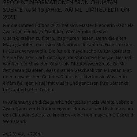
PRODUKTINFORMATIONEN "RON CIHUATÁN
SUERTE RUM 15 JAHRE, 700 ML, LIMITED EDITION
2023"
Für die Limited Edition 2023 hat sich Master Blenderin Gabriela
Ayala von der Maya-Tradition, Wasser mithilfe von
Quarzkristallen zu filtern, inspirieren lassen. Denn die alten
Maya glaubten, dass sich Meteoriten, die auf die Erde stürzten,
in Quarz verwandeln. Die für die mayanische Kultur kostbaren
Steine besitzen nach der Sage transformative Energie. Deshalb
wählten die Maya den Quarz als Filtrationswerkzeug. Da sie
fest daran glaubten, dass dies ein Geschenk von Muwaan Mat,
dem mayanischen Gott des Glücks ist, filterten sie Wasser in
einem heiligen Ritual mit Quarz und genossen ihre Getränke
bei zauberhaften Festen.
In Anlehnung an diese jahrhundertealte Praxis wählte Gabriela
Ayala Quarz zur Filtration eigener Rums aus der Destillerie, um
den Cihuatán Suerte zu kreieren - eine Hommage an Glück und
Wohlstand.
44,2 % Vol. - 700ml