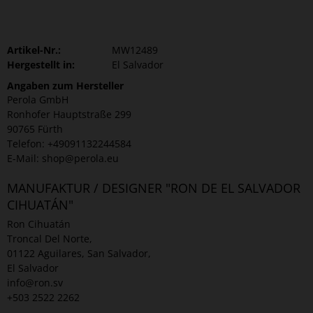
Artikel-Nr.:
MW12489
Hergestellt in:
El Salvador
Angaben zum Hersteller
Perola GmbH
Ronhofer Hauptstraße 299
90765 Fürth
Telefon: +49091132244584
E-Mail: shop@perola.eu
MANUFAKTUR / DESIGNER "RON DE EL SALVADOR
CIHUATÁN"
Ron Cihuatán
Troncal Del Norte,
01122 Aguilares, San Salvador,
El Salvador
info@ron.sv
+503 2522 2262