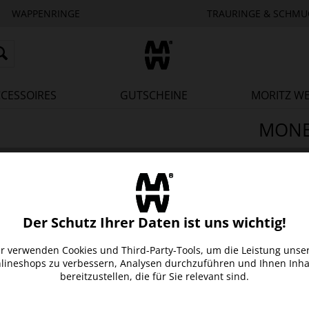
WAPPENRINGE
TRAURINGE & SCHMU
CESSOIRES
GUTSCHEINE
MORITZ W
MONE
Gummiert
Große Farb
Ergänzung
Stabil und
Hält zwei
Der Schutz Ihrer Daten ist uns wichtig!
Modischer
10,00 
r verwenden Cookies und Third-Party-Tools, um die Leistung unse
lineshops zu verbessern, Analysen durchzuführen und Ihnen Inha
Inhalt:
1 S
bereitzustellen, die für Sie relevant sind.
inkl. MwSt
Lieferzeit