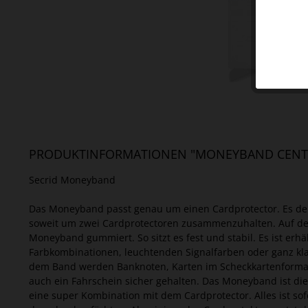
PRODUKTINFORMATIONEN "MONEYBAND CENTR
Secrid Moneyband
Das Moneyband passt genau um einen Cardprotector. Es deh
soweit um zwei Cardprotectoren zusammenzuhalten. Auf der
Moneyband gummiert. So sitzt es fest und stabil. Es ist erhäl
Farbkombinationen, leuchtenden Signalfarben oder ganz kl
dem Band werden Banknoten, Karten im Scheckkartenformat
auch ein Fahrschein sicher gehalten. Das Moneyband ist die
eine super Kombination mit dem Cardprotector. Alles ist sof