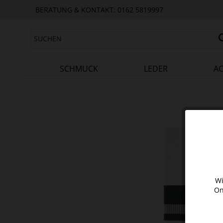
BERATUNG & KONTAKT: 0162 5819997
SCHMUCK
LEDER
AC
Wi
On