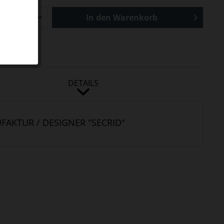
In den
Warenkorb
DETAILS
AKTUR / DESIGNER "SECRID"