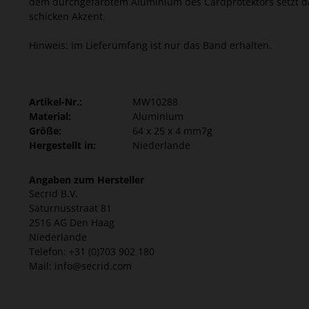
dem durchgefärbtem Aluminium des Cardprotektors setzt
schicken Akzent.
Hinweis: Im Lieferumfang ist nur das Band erhalten.
Artikel-Nr.:
MW10288
Material:
Aluminium
Größe:
64 x 25 x 4 mm7g
Hergestellt in:
Niederlande
Angaben zum Hersteller
Secrid B.V.
Saturnusstraat 81
2516 AG Den Haag
Niederlande
Telefon: +31 (0)703 902 180
Mail: info@secrid.com