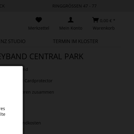
CK
RINGGRÖSSEN 47 - 77
0,00 € *
Merkzettel
Mein Konto
Warenkorb
ENZ STUDIO
TERMIN IM KLOSTER
YBAND CENTRAL PARK
es Moneyband
palette
 zum Secrid Cardprotector
 sicher
 Cardprotectoren zusammen
 Akzent
€ *
res
lte
tück
.
zzgl. Versandkosten
 1-3 Werktage