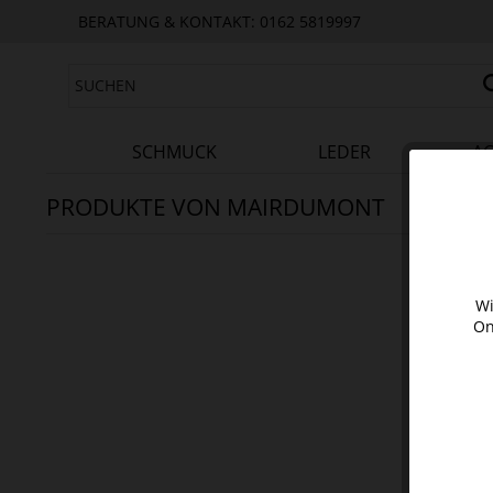
BERATUNG & KONTAKT: 0162 5819997
SCHMUCK
LEDER
AC
PRODUKTE VON MAIRDUMONT
Wi
On