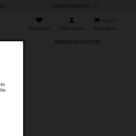
CK
RINGGRÖSSEN 47 - 77
0,00 € *
Merkzettel
Mein Konto
Warenkorb
ENZ STUDIO
TERMIN IM KLOSTER
res
lte