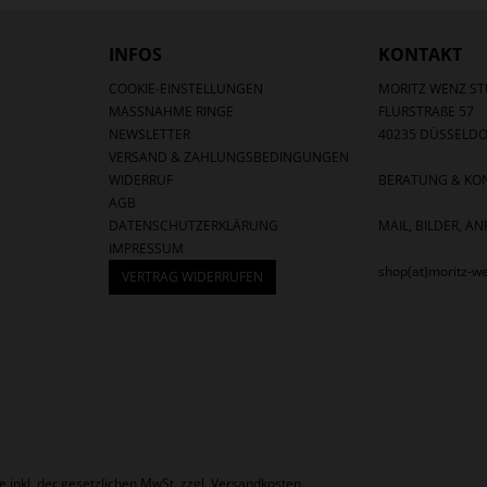
INFOS
KONTAKT
COOKIE-EINSTELLUNGEN
MORITZ WENZ ST
MASSNAHME RINGE
FLURSTRAßE 57
NEWSLETTER
40235 DÜSSELDO
VERSAND & ZAHLUNGSBEDINGUNGEN
WIDERRUF
BERATUNG & KON
AGB
DATENSCHUTZERKLÄRUNG
MAIL, BILDER, 
IMPRESSUM
shop(at)moritz-w
VERTRAG WIDERRUFEN
se inkl. der gesetzlichen MwSt. zzgl.
Versandkosten
.