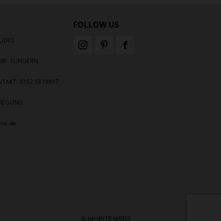
FOLLOW US
UDIO
RF- FLINGERN
TAKT: 0162 5819997
ANREGUNG
enz.de
© MORITZ WENZ