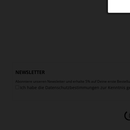
NEWSLETTER
Abonniere unseren Newsletter und erhalte 5% auf Deine erste Bestellu
Ich habe die
Datenschutzbestimmungen
zur Kenntnis 