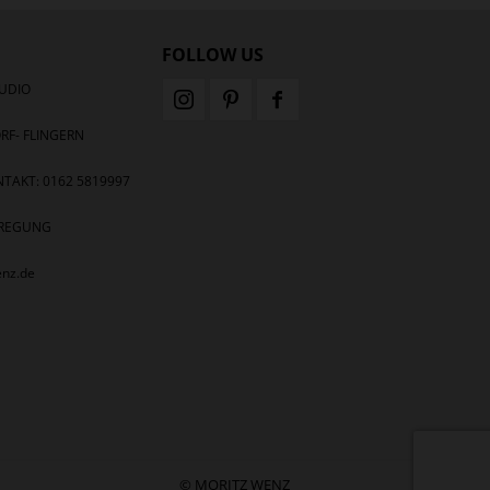
FOLLOW US
UDIO
RF- FLINGERN
TAKT: 0162 5819997
ANREGUNG
enz.de
© MORITZ WENZ