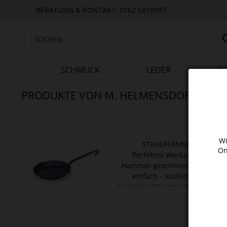
BERATUNG & KONTAKT: 0162 5819997
SCHMUCK
LEDER
AC
PRODUKTE VON M. HELMENSDORFER
Wi
STAHLPFANNE MIT HAKEN
On
Perfektes Werkzeug aus nat
Hammer geschmiedet Bratgut 
einfach – köstlich! Alle Fan
knackiger Wurst und knusprigem
ab 88,00 
das
Mer