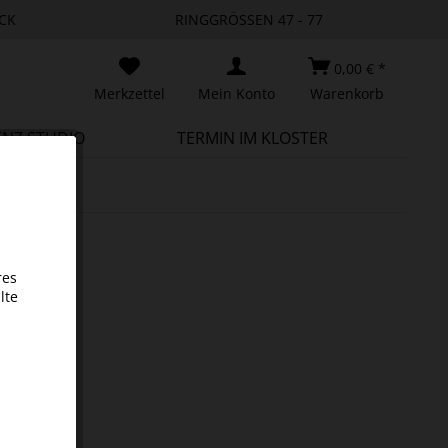
CK
RINGGRÖSSEN 47 - 77
0,00 € *
Merkzettel
Mein Konto
Warenkorb
ENZ STUDIO
TERMIN IM KLOSTER
res
lte