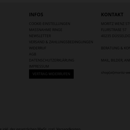
INFOS
KONTAKT
COOKIE-EINSTELLUNGEN
MORITZ WENZ ST
MASSNAHME RINGE
FLURSTRAßE 57
NEWSLETTER
40235 DÜSSELDO
VERSAND & ZAHLUNGSBEDINGUNGEN
WIDERRUF
BERATUNG & KON
AGB
DATENSCHUTZERKLÄRUNG
MAIL, BILDER, 
IMPRESSUM
shop(at)moritz-w
VERTRAG WIDERRUFEN
se inkl. der gesetzlichen MwSt. zzgl.
Versandkosten
.