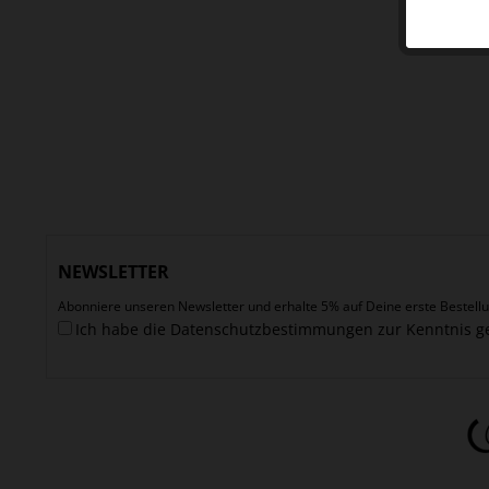
NEWSLETTER
Abonniere unseren Newsletter und erhalte 5% auf Deine erste Bestellu
Ich habe die
Datenschutzbestimmungen
zur Kenntnis 