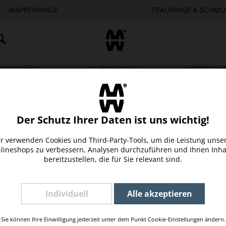
WAPPENRINGE
TRAURINGE & SCHMU
CESSOIRES
GUTSCHEINE
MORITZ W
Der Schutz Ihrer Daten ist uns wichtig!
r verwenden Cookies und Third-Party-Tools, um die Leistung unse
STIEL, GESCHMIEDET,...
lineshops zu verbessern, Analysen durchzuführen und Ihnen Inha
ürlichem Material, mit dem
bereitzustellen, die für Sie relevant sind.
aus der Eisenpfanne schmeckt
s von simplen Bratkartoffeln,
 Tofu wissen es: die Pfanne ist
Individuell
Alle akzeptieren
€ *
...
95,00 € *
ken
Sie können Ihre Einwilligung jederzeit unter dem Punkt Cookie-Einstellungen ändern.