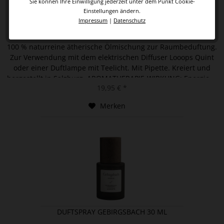
Sie können Ihre Einwilligung jederzeit unter dem Punkt Cookie-
Einstellungen ändern.
Impressum
|
Datenschutz
ÄTHERISCHE ÖLMISCHUNG GEBIRGSBACH
100 % naturreine ätherische Ölmischung zur Raumbeduftung.
Zur Verwendung mit dem elektrischen Diffuser Looops Quint
oder einer Duftlampe mit Teelicht. Mit Pipette. Kreiert und
hergestellt in Salzburg. AROMATHERAPIE-WIRKUNG: Energie....
19,95 € *
Merken
DUFTSPRAY GEBIRGSBACH 30 ML