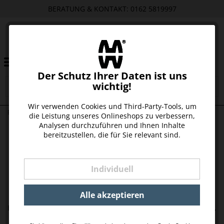
BERATUNG & KONTAKT: 0162 5819997
Der Schutz Ihrer Daten ist uns
wichtig!
Wir verwenden Cookies und Third-Party-Tools, um
ETUIS & HÜLLEN
die Leistung unseres Onlineshops zu verbessern,
Analysen durchzuführen und Ihnen Inhalte
bereitzustellen, die für Sie relevant sind.
Individuell
Alle akzeptieren
ETUI AUS LEDER FÜR KARTEN,
ETUI AUS LEDER FÜR KARTEN,
KLEIN, SCHWARZ
KLEIN, COGNAC