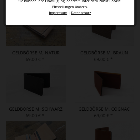
Sie können Ihre Einwilligung jederzeit unter dem Punkt Cookie-
59,00 € *
59,00 € *
Einstellungen ändern.
Impressum
|
Datenschutz
GELDBÖRSE M, NATUR
GELDBÖRSE M, BRAUN
69,00 € *
69,00 € *
GELDBÖRSE M, SCHWARZ
GELDBÖRSE M, COGNAC
69,00 € *
69,00 € *