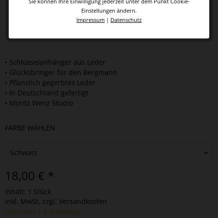
Sie können Ihre Einwilligung jederzeit unter dem Punkt Cookie-
Einstellungen ändern.
Impressum
|
Datenschutz
• Schlüsselanhänger aus Leder
• Glücksbringer für den Bergmann
• Pflanzlich gegerbtes Leder
• In Deutschland gefertigt
• Moritz Wenz Studio
FARBE WÄHLEN
18,00 € *
Inhalt:
1 Stück
inkl. MwSt.
zzgl. Versandkosten
Lieferzeit 1-3 Werktage