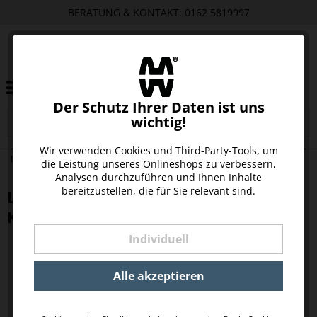
BERATUNG & KONTAKT: 0162 5819997
Der Schutz Ihrer Daten ist uns
wichtig!
Wir verwenden Cookies und Third-Party-Tools, um
LEDERBAND SCHLÜSSELRING MESSING KURZ
die Leistung unseres Onlineshops zu verbessern,
Analysen durchzuführen und Ihnen Inhalte
bereitzustellen, die für Sie relevant sind.
LEDERBAND SCHLÜSSELRING MESSING
KURZ
Individuell
Alle akzeptieren