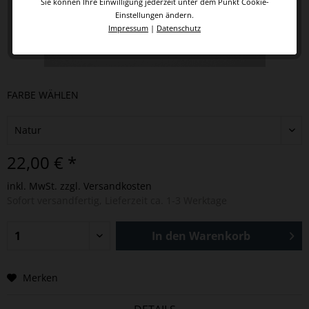
Sie können Ihre Einwilligung jederzeit unter dem Punkt Cookie-
Einstellungen ändern.
Impressum
|
Datenschutz
FARBE WÄHLEN
22,00 € *
inkl. MwSt.
zzgl. Versandkosten
Sofort versandfertig, Lieferzeit ca. 1-3 Werktage
In den
Warenkorb
Merken