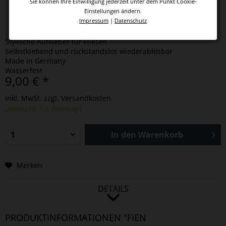
Sie können Ihre Einwilligung jederzeit unter dem Punkt Cookie-
Einstellungen ändern.
Impressum
|
Datenschutz
Stylische Aufkleber für Fliesen
Selbstklebend und rückstandslos wiederablösbar
Made in Germany
Wasserfest
9,00 € *
inkl. MwSt.
zzgl. Versandkosten
Lieferzeit 3-5 Werktage
In den
Warenkorb
Merken
DETAILS
PRODUKTINFORMATIONEN "FIEN