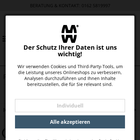
BERATUNG & KONTAKT: 0162 5819997
Der Schutz Ihrer Daten ist uns
wichtig!
Wir verwenden Cookies und Third-Party-Tools, um
die Leistung unseres Onlineshops zu verbessern,
PRODUKTE VON DREI STERNE KREIDE
Analysen durchzuführen und Ihnen Inhalte
bereitzustellen, die für Sie relevant sind.
Individuell
NEWSLETTER
Alle akzeptieren